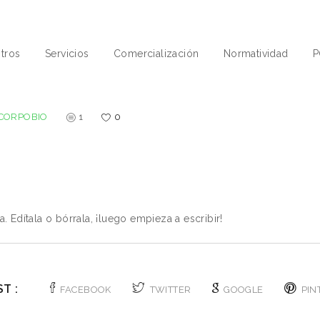
tros
Servicios
Comercialización
Normatividad
P
CORPOBIO
1
0
 Edítala o bórrala, ¡luego empieza a escribir!
T :
FACEBOOK
TWITTER
GOOGLE
PIN