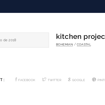
kitchen projec
ro de 2018
/
BOHEMIAN
COASTAL
T :
FACEBOOK
TWITTER
GOOGLE
PINT