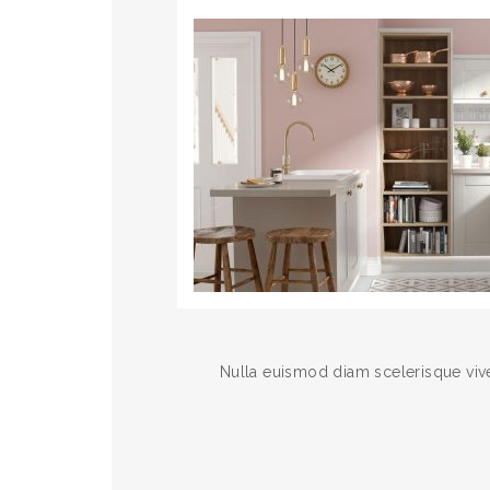
rttitor accumsan dolor.
Nulla euismod diam scelerisque viver
LEN JONEY
/ DESIGNER