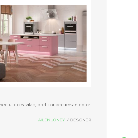
nec ultrices vitae, porttitor accumsan dolor.
Nulla euismod d
AILEN JONEY
/ DESIGNER