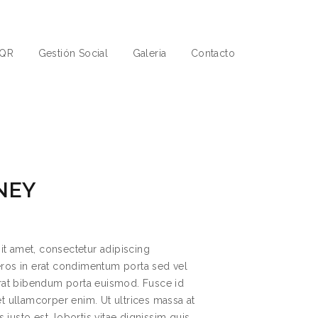
QR
Gestión Social
Galeria
Contacto
NEY
t amet, consectetur adipiscing
eros in erat condimentum porta sed vel
 erat bibendum porta euismod. Fusce id
et ullamcorper enim. Ut ultrices massa at
justo est, lobortis vitae dignissim quis,