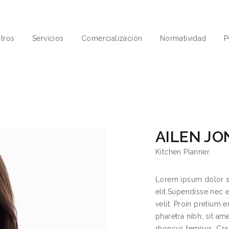
tros
Servicios
Comercialización
Normatividad
P
AILEN JO
Kitchen Planner
Lorem ipsum dolor si
elit.Supendisse nec 
velit. Proin pretium
pharetra nibh, sit am
rhoncus tempus. Cras 