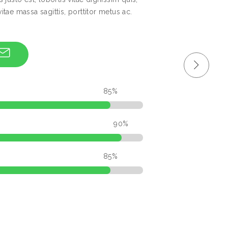
 vitae massa sagittis, porttitor metus ac.
85%
90%
85%